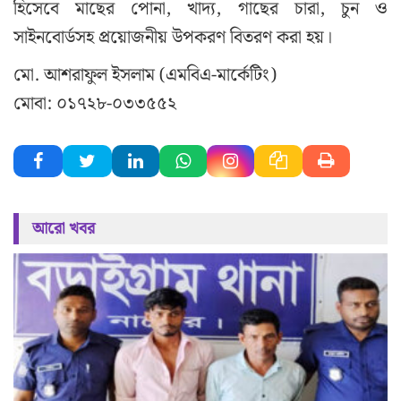
হিসেবে মাছের পোনা, খাদ্য, গাছের চারা, চুন ও
সাইনবোর্ডসহ প্রয়োজনীয় উপকরণ বিতরণ করা হয়।
মো. আশরাফুল ইসলাম (এমবিএ-মার্কেটিং)
মোবা: ০১৭২৮-০৩৩৫৫২
আরো খবর