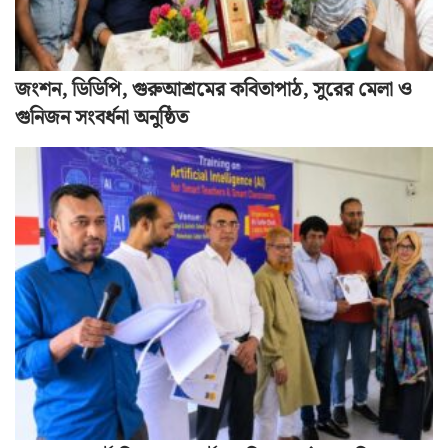
জংশন, ডিডিপি, গুরুআশ্রমের কবিতাপাঠ, সুরের মেলা ও
গুনিজন সংবর্ধনা অনুষ্ঠিত