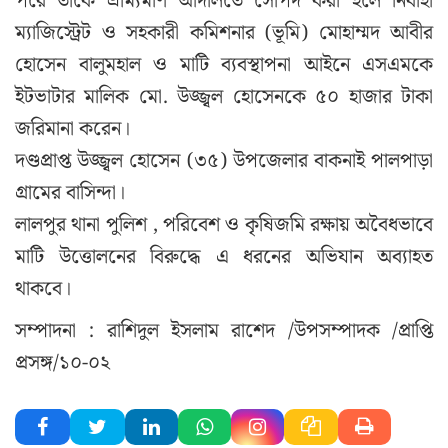
পরে তাকে ভ্রাম্যমাণ আদালতে সোপর্দ করা হলে নির্বাহী
ম্যাজিস্ট্রেট ও সহকারী কমিশনার (ভূমি) মোহাম্মদ আবীর
হোসেন বালুমহাল ও মাটি ব্যবস্থাপনা আইনে এসএমকে
ইটভাটার মালিক মো. উজ্জ্বল হোসেনকে ৫০ হাজার টাকা
জরিমানা করেন।
দণ্ডপ্রাপ্ত
উজ্জ্বল
হোসেন
(৩৫)
উপজেলার
বাকনাই
পালপাড়া
গ্রামের
বাসিন্দা।
লালপুর
থানা
পুলিশ
,
পরিবেশ
ও
কৃষিজমি
রক্ষায়
অবৈধভাবে
মাটি
উত্তোলনের
বিরুদ্ধে
এ
ধরনের
অভিযান
অব্যাহত
থাকবে
।
সম্পাদনা : রাশিদুল ইসলাম রাশেদ /উপসম্পাদক /প্রাপ্তি
প্রসঙ্গ/১০-০২