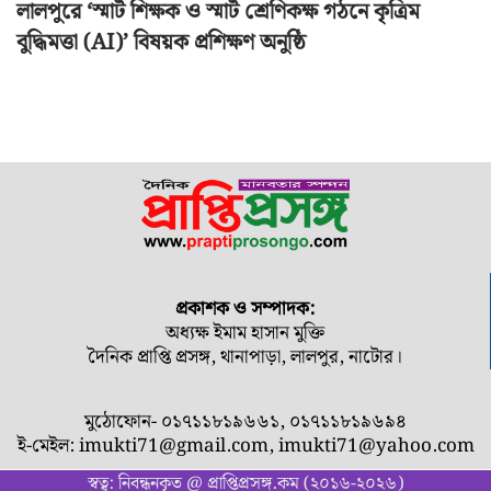
লালপুরে ‘স্মার্ট শিক্ষক ও স্মার্ট শ্রেণিকক্ষ গঠনে কৃত্রিম
বুদ্ধিমত্তা (AI)’ বিষয়ক প্রশিক্ষণ অনুষ্ঠি
প্রকাশক ও সম্পাদক:
অধ্যক্ষ ইমাম হাসান মুক্তি
দৈনিক প্রাপ্তি প্রসঙ্গ, থানাপাড়া, লালপুর, নাটোর।
মুঠোফোন- ০১৭১১৮১৯৬৬১, ০১৭১১৮১৯৬৯৪
ই-মেইল:
imukti71@gmail.com
,
imukti71@yahoo.com
স্বত্ব: নিবন্ধনকৃত @ প্রাপ্তিপ্রসঙ্গ.কম (২০১৬-২০২৬)