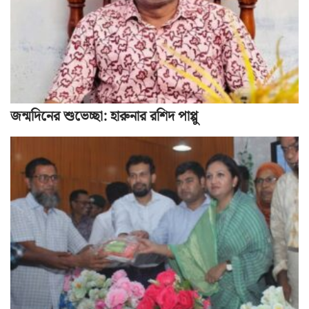
জন্মদিনের শুভেচ্ছা: হারুনার রশিদ পাপ্পু