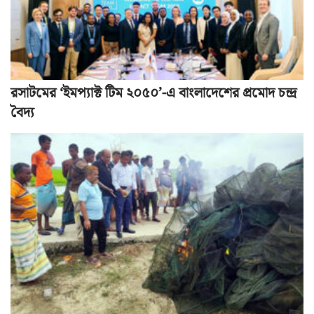
রসাটমের ‘ইমপ্যাক্ট টিম ২০৫০’-এ বাংলাদেশের প্রমোদ চন্দ্র
বৈদ্য