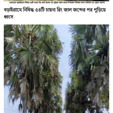
বড়াইগ্রামে নিষিদ্ধ ৫৪টি চায়না রিং জাল জব্দের পর পুড়িয়ে
ধ্বংস