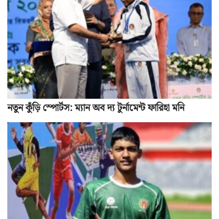
নতুন কুঁড়ি স্পোর্টস: ম্যান অব দ্য টুর্নামেন্ট ফারিহা মনি