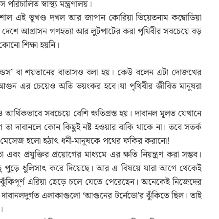
রিচালিত স্বাস্থ্য মন্ত্রণালয়।
বিশাল এই ভূখণ্ড দখল আর জাপান কোরিয়া ভিয়েতনাম কম্বোডিয়া
ে দেশে আগ্রাসন গণহত্যা আর লুটপাটের করা পৃথিবীর সবচেয়ে বড়
কোনো শিক্ষা হয়নি।
্ডস’ বা শয়তানের বাতাসও বলা হয়। কেউ বলেন এটা দোজখের
গুন এর চেয়েও অতি ভয়ংকর হবে।যা পৃথিবীর জীবিত মানুষরা
র্থিকভাবে সবচেয়ে বেশি ক্ষতিগ্রস্ত হয়। দাবানল মূলত যেখানে
রণ তা দাবানলে কোন কিছুই নষ্ট হওয়ার বাকি থাকে না। তবে সতর্ক
ুণ মেসেজ হলো হঠাৎ ধনী-মানুষকে পথের ফকির করানো!
ং প্রযুক্তির প্রয়োগের মাধ্যমে এর ক্ষতি নিয়ন্ত্রণ করা সম্ভব।
 পুড়ে ধুলিসাৎ করে দিয়েছে। আর এ বিষয়ে যারা আগে থেকেই
 ঝুঁকিপূর্ণ এরিয়া ছেড়ে চলে যেতে পেরেছেন। অনেকেই নিজেদের
দাবানলদুর্গত এলাকাগুলো ‘আগুনের টর্নেডো’র ঝুঁকিতে ছিল। তাই
।