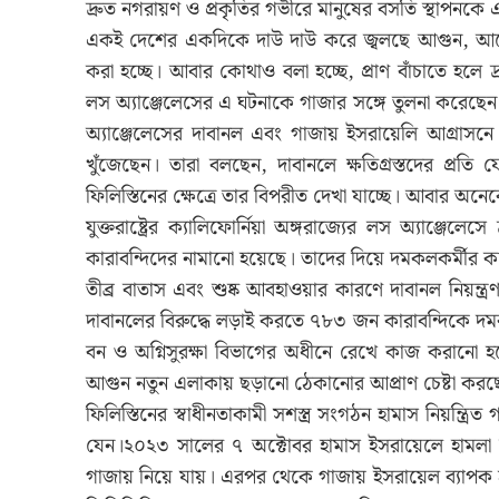
দ্রুত নগরায়ণ ও প্রকৃতির গভীরে মানুষের বসতি স্থাপনকে 
একই দেশের একদিকে দাউ দাউ করে জ্বলছে আগুন, আরেক 
করা হচ্ছে। আবার কোথাও বলা হচ্ছে, প্রাণ বাঁচাতে হলে
লস অ্যাঞ্জেলেসের এ ঘটনাকে গাজার সঙ্গে তুলনা করেছ
অ্যাঞ্জেলেসের দাবানল এবং গাজায় ইসরায়েলি আগ্রাসনে ক্ষত
খুঁজেছেন। তারা বলছেন, দাবানলে ক্ষতিগ্রস্তদের প্রতি য
ফিলিস্তিনের ক্ষেত্রে তার বিপরীত দেখা যাচ্ছে। আবার অন
যুক্তরাষ্ট্রের ক্যালিফোর্নিয়া অঙ্গরাজ্যের লস অ্যাঞ্জ
কারাবন্দিদের নামানো হয়েছে। তাদের দিয়ে দমকলকর্মীর কা
তীব্র বাতাস এবং শুষ্ক আবহাওয়ার কারণে দাবানল নিয়ন্
দাবানলের বিরুদ্ধে লড়াই করতে ৭৮৩ জন কারাবন্দিকে দমক
বন ও অগ্নিসুরক্ষা বিভাগের অধীনে রেখে কাজ করানো হচ্ছ
আগুন নতুন এলাকায় ছড়ানো ঠেকানোর আপ্রাণ চেষ্টা করছ
ফিলিস্তিনের স্বাধীনতাকামী সশস্ত্র সংগঠন হামাস নিয়ন্ত
যেন।২০২৩ সালের ৭ অক্টোবর হামাস ইসরায়েলে হামল
গাজায় নিয়ে যায়। এরপর থেকে গাজায় ইসরায়েল ব্যাপক 