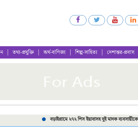
গন
তথ্য-প্রযুক্তি
অর্থ-বাণিজ্য
শিল্প-সাহিত্য
দেশান্তর-প্রবাস
বড়াইগ্রামে ২৭২ পিস ইয়াবাসহ দুই মাদক ব্যবসায়ীকে গ্রেপ্তার