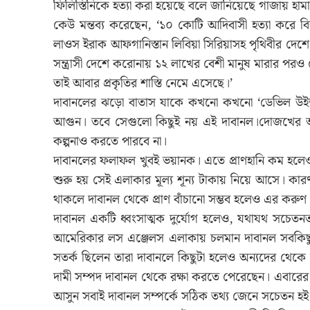
ফিলিস্তিনিকে হত্যা করা হয়েছে বলে জানিয়েছে গাজায় হামাস প
কেউ মন্তব্য করেছেন, ‘১০ কোটি আদিবাসী হত্যা করে 
লাওস ইরাক আফগানিস্তান লিবিয়া সিরিয়াসহ পৃথিবীর দেশ
সন্ত্রাসী দেশে করোনায় ১২ লাখের বেশী মানুষ মারার পরও 
তাই আবার প্রকৃতির শাস্তি নেমে এসেছে।’
দাবানলের ঝড়ো বাতাস যাকে কখনো কখনো ‘ডেভিল উইন
আগুন। তবে সেগুলো কিছুই নয় এই দাবানল।দোজখের আ
কল্পনাও করতে পারবে না।
দাবানলের ফলাফল খুবই ভয়ানক। এতে প্রাণহানি কম হলেও আ
শুরু হয় সেই এলাকার মূল্য শূন্য টাকায় নিয়ে আসে। কা
থাকলে দাবানল থেকে প্রাণ বাঁচানো সম্ভব হলেও এর কর
দাবানল একটি ধ্বংসাত্মক দুর্যোগ হলেও, যথাযথ সচেতনতা এব
আমেরিকার লস এঞ্জেলস এলাকায় চলমান দাবানল সবকিছু
সতর্ক ছিলেন তারা দাবানলে কিছুটা হলেও অন্যদের থেকে
দামী সম্পদ দাবানল থেকে রক্ষা করতে পেরেছেন। এবারের 
আসুন সবাই দাবানল সম্পর্কে সঠিক তথ্য জেনে সচেতন হই