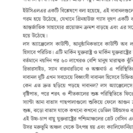
ইউসিএলএর একটি বিশ্লেষণে বলা হয়েছে, এই দাবানলগুলো 
গরম হয়ে উঠেছে, যেখানে গ্রিনহাউজ গ্যাস দূষণ একটি বড় 
আন্তর্জাতিক সাহায্যের প্রয়োজন ক্রমশ বাড়ছে এবং এর সঙ
হয়ে উঠেছে।
লস অ্যাঞ্জেলেস কাউন্টি, আনুষ্ঠানিকভাবে কাউন্টি অব
হিসাবে পরিচিত। এটি মার্কিন যুক্তরাষ্ট্র ও মার্কিন যুক্তরাষ্ট
বর্তমানে নয়দিন পর ৬০ লাখেরও বেশি মানুষ মারাত্মক ঝুঁক
রিভারসাইড, স্যান বারনারডিনো ও অক্সনার্ড এ পরিস্থিত
দাবানল দুটি এখন সবচেয়ে বিধ্বংসী দাবানল হিসেবে চিহ্নি
কেন এত দ্রুত ছড়িয়ে পড়ছে দাবানল? লস অ্যাঞ্জেল
বৃষ্টিপাত, পরে শরৎ ও শীতকালের শুষ্ক পরিস্থিতিতে ফ
স্যান্টা আনা বাতাস গাছপালাগুলো শুকিয়ে ফেলে আগুন দ্
শুষ্ক, ঝড়ো বাতাস যাকে কখনো কখনো ডেভিল উইন্ডসও বল
এই উচ্চ-চাপ বায়ু যুক্তরাষ্ট্রের পশ্চিমাঞ্চলের গ্রেট বে
উসর মরুভূমি অঞ্চল থেকে উৎপন্ন হয় এবং ক্যালিফোর্নিয়া