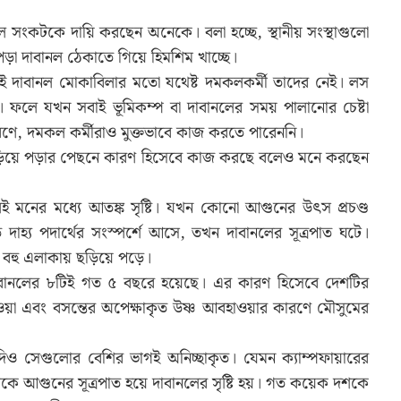
 সংকটকে দায়ি করছেন অনেকে। বলা হচ্ছে, স্থানীয় সংস্থাগুলো
পড়া দাবানল ঠেকাতে গিয়ে হিমশিম খাচ্ছে।
 এই দাবানল মোকাবিলার মতো যথেষ্ট দমকলকর্মী তাদের নেই। লস
ে। ফলে যখন সবাই ভূমিকম্প বা দাবানলের সময় পালানোর চেষ্টা
ণে, দমকল কর্মীরাও মুক্তভাবে কাজ করতে পারেননি।
িয়ে পড়ার পেছনে কারণ হিসেবে কাজ করছে বলেও মনে করছেন
লেই মনের মধ্যে আতঙ্ক সৃষ্টি। যখন কোনো আগুনের উৎস প্রচণ্ড
ে দাহ্য পদার্থের সংস্পর্শে আসে, তখন দাবানলের সূত্রপাত ঘটে।
ে বহু এলাকায় ছড়িয়ে পড়ে।
১০ দাবানলের ৮টিই গত ৫ বছরে হয়েছে। এর কারণ হিসেবে দেশটির
্বা হওয়া এবং বসন্তের অপেক্ষাকৃত উষ্ণ আবহাওয়ার কারণে মৌসুমের
িও সেগুলোর বেশির ভাগই অনিচ্ছাকৃত। যেমন ক্যাম্পফায়ারের
থেকে আগুনের সূত্রপাত হয়ে দাবানলের সৃষ্টি হয়। গত কয়েক দশকে