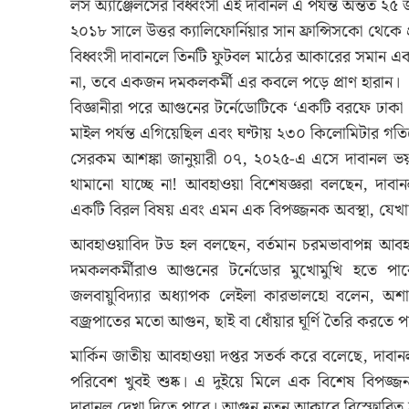
লস অ্যাঞ্জেলসের বিধ্বংসী এই দাবানল এ পর্যন্ত অন্তত ২৫
২০১৮ সালে উত্তর ক্যালিফোর্নিয়ার সান ফ্রান্সিসকো থেক
বিধ্বংসী দাবানলে তিনটি ফুটবল মাঠের আকারের সমান এ
না, তবে একজন দমকলকর্মী এর কবলে পড়ে প্রাণ হারান।
বিজ্ঞানীরা পরে আগুনের টর্নেডোটিকে ‘একটি বরফে ঢাকা
মাইল পর্যন্ত এগিয়েছিল এবং ঘণ্টায় ২৩০ কিলোমিটার গতিতে 
সেরকম আশঙ্কা জানুয়ারী ০৭, ২০২৫-এ এসে দাবানল 
থামানো যাচ্ছে না! আবহাওয়া বিশেষজ্ঞরা বলছেন, দাবা
একটি বিরল বিষয় এবং এমন এক বিপজ্জনক অবস্থা, যেখান
আবহাওয়াবিদ টড হল বলছেন, বর্তমান চরমভাবাপন্ন আবহাওয়া
দমকলকর্মীরাও আগুনের টর্নেডোর মুখোমুখি হতে পারে।সান
জলবায়ুবিদ্যার অধ্যাপক লেইলা কারভালহো বলেন, অশ
বজ্রপাতের মতো আগুন, ছাই বা ধোঁয়ার ঘূর্ণি তৈরি করতে প
মার্কিন জাতীয় আবহাওয়া দপ্তর সতর্ক করে বলেছে, দাবা
পরিবেশ খুবই শুষ্ক। এ দুইয়ে মিলে এক বিশেষ বিপজ্জ
দাবানল দেখা দিতে পারে। আগুন নতুন আকারে বিস্ফোরিত