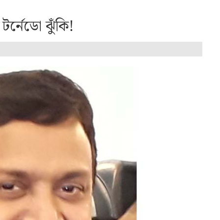
র্নেডো ঝুঁকি!