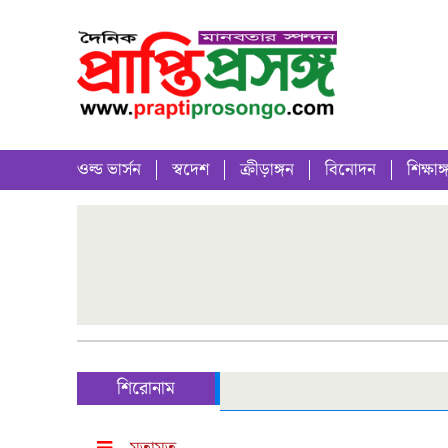
ওল্ড ভার্সন
স্বদেশ
ক্রীড়াঙ্গন
বিনোদন
শিক্ষাঙ্
শিরোনাম