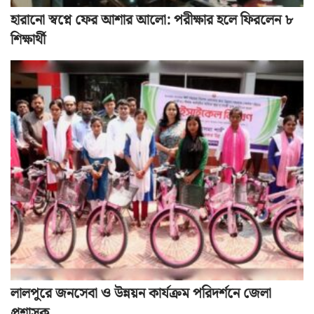
হারানো স্বপ্নে ফের আশার আলো: পরীক্ষার হলে ফিরলেন ৮
শিক্ষার্থী
লালপুরে জনসেবা ও উন্নয়ন কার্যক্রম পরিদর্শনে জেলা
প্রশাসক