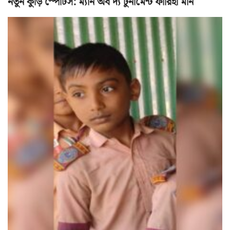
নতুন কুঁড়ি স্পোর্টস: ম্যান অব দ্য টুর্নামেন্ট ফারিহা মনি