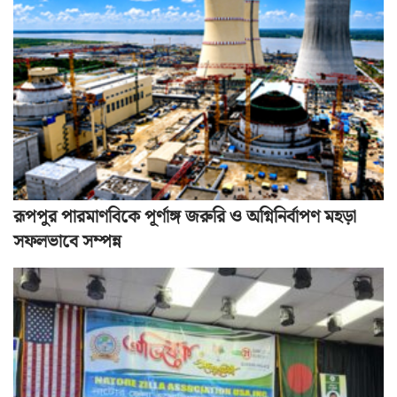
রূপপুর পারমাণবিকে পূর্ণাঙ্গ জরুরি ও অগ্নিনির্বাপণ মহড়া
সফলভাবে সম্পন্ন