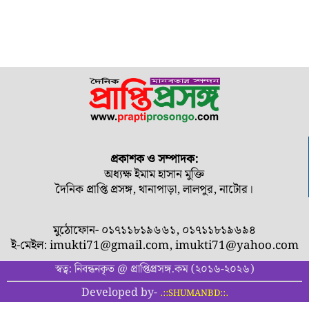
প্রকাশক ও সম্পাদক:
অধ্যক্ষ ইমাম হাসান মুক্তি
দৈনিক প্রাপ্তি প্রসঙ্গ, থানাপাড়া, লালপুর, নাটোর।
মুঠোফোন- ০১৭১১৮১৯৬৬১, ০১৭১১৮১৯৬৯৪
ই-মেইল:
imukti71@gmail.com
,
imukti71@yahoo.com
স্বত্ব: নিবন্ধনকৃত @ প্রাপ্তিপ্রসঙ্গ.কম (২০১৬-২০২৬)
Developed by-
.::SHUMANBD::.