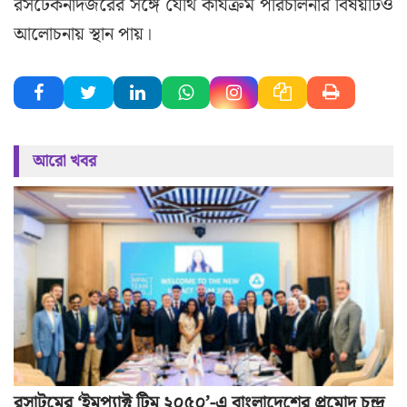
রসটেকনাদজরের সঙ্গে যৌথ কার্যক্রম পরিচালনার বিষয়টিও
আলোচনায় স্থান পায়।
আরো খবর
রসাটমের ‘ইমপ্যাক্ট টিম ২০৫০’-এ বাংলাদেশের প্রমোদ চন্দ্র