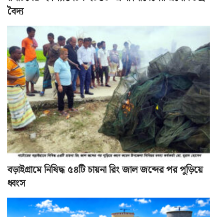
বৈদ্য
বড়াইগ্রামে নিষিদ্ধ ৫৪টি চায়না রিং জাল জব্দের পর পুড়িয়ে
ধ্বংস